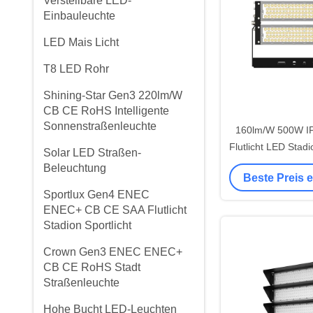
Verstellbare LED-
Einbauleuchte
LED Mais Licht
T8 LED Rohr
Shining-Star Gen3 220lm/W
CB CE RoHS Intelligente
Sonnenstraßenleuchte
160lm/W 500W I
Flutlicht LED Stad
Solar LED Straßen-
CE ENEC SAA 
Beleuchtung
Beste Preis 
Genehmigte Auße
Sportlux Gen4 ENEC
ENEC+ CB CE SAA Flutlicht
Stadion Sportlicht
Crown Gen3 ENEC ENEC+
CB CE RoHS Stadt
Straßenleuchte
Hohe Bucht LED-Leuchten