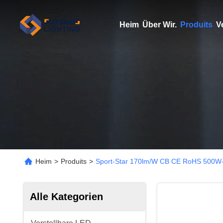
Heim
Über Wir.
Produits
V
Heim
>
Produits
>
Sport-Star 170lm/W CB CE RoHS 500W-1
Alle Kategorien