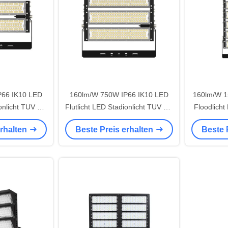
P66 IK10 LED
160lm/W 750W IP66 IK10 LED
160lm/W 1
ionlicht TUV CB
Flutlicht LED Stadionlicht TUV CB
Floodlicht
RoHS UKCA
CE ENEC SAA RoHS UKCA
CB CE E
erhalten
Beste Preis erhalten
Beste 
nbeleuchtung
Genehmigte Außenbeleuchtung
Genehmig