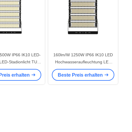
500W IP66 IK10 LED-
160lm/W 1250W IP66 IK10 LED
 LED-Stadionlicht TUV
Hochwasseraufleuchtung LED
NEC SAA RoHS UKCA
Stadionslicht TUV CB CE ENEC
Preis erhalten
Beste Preis erhalten
te Außenbeleuchtung
SAA RoHS UKCA Genehmigte
Außenbeleuchtung