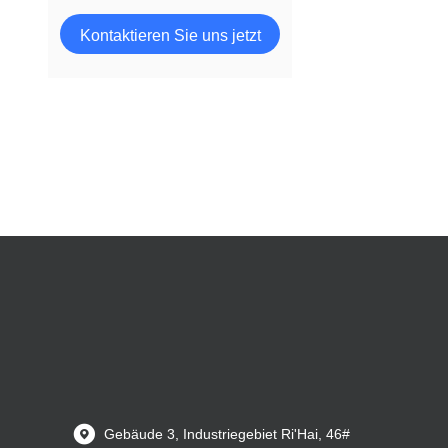
Bewegungs-Sensor LED
Rohr
Kontaktieren Sie uns jetzt
Sport-star 170lm/W CB CE
RoHS 500W-1500W LED
Stadionleuchte
COB LED Flutlicht
Crown Gen4 CB CE RoHS
Urbane LED Straßenlaterne
Mikrowellen-Sensor LED
Rohr
Aries Gen1 170lm/W CB CE
RoHS SAA LED
Straßenleuchte
Gebäude 3, Industriegebiet Ri'Hai, 46#