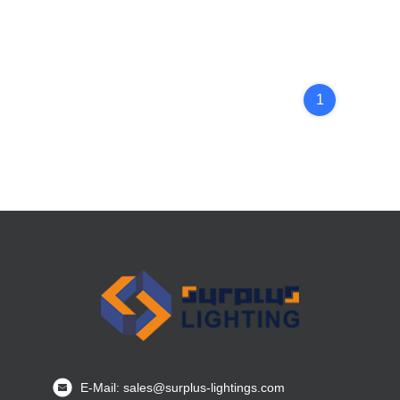
1
E-Mail: sales@surplus-lightings.com