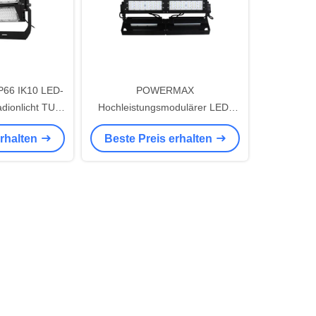
P66 IK10 LED-
POWERMAX
adionlicht TUV
Hochleistungsmodulärer LED-
A RoHS UKCA
Flut/Stadion/Spotlicht TUV CE CB
erhalten
Beste Preis erhalten
nbeleuchtung
SAA genehmigt