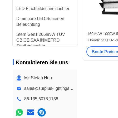
LED Flachbildschirm Lichter
Dimmbare LED Schienen
Beleuchtung
160lm/W 1000W I
Stern Gen1 205lm/W TUV
CB CE SAA INMETRO
Floodlicht LED-St
Straßenleuchte
CB CE ENEC SA
Beste Preis 
Genehmigte Auße
Sportlux Gen3 180lm/W
Kontaktieren Sie uns
300W-1000W CB CE SAA
Stadionleuchte
Moduläres Flutlicht für
Mr. Stefan Hou
Stadien
sales@surplus-lightings.com
Eingebettete LED-
86-135 6078 1138
Einbauleuchte
LED Schienen Lichter