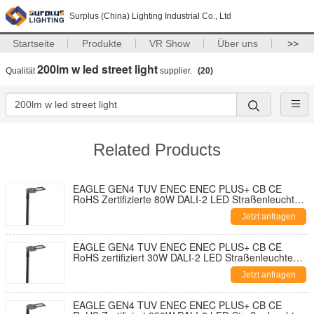
Surplus (China) Lighting Industrial Co., Ltd
Startseite
Produkte
VR Show
Über uns
>>
200lm w led street light
Qualität
supplier.
(20)
Related Products
EAGLE GEN4 TUV ENEC ENEC PLUS+ CB CE
RoHS Zertifizierte 80W DALI-2 LED Straßenleuchte
195lm/W Mit 7-PIN NEMA Sockel Shorting Cap und
Jetzt anfragen
10KV SPD Werkzeuglose Öffnung und
Selbstreinigendes Design
EAGLE GEN4 TUV ENEC ENEC PLUS+ CB CE
RoHS zertifiziert 30W DALI-2 LED Straßenleuchte
195lm/W mit 7-Pin-NEMA Steckdose-
Jetzt anfragen
Kurzschlusskappe und 10KV SPD Werkzeugfreies
Öffnen und Selbstreinigungsdesign
EAGLE GEN4 TUV ENEC ENEC PLUS+ CB CE