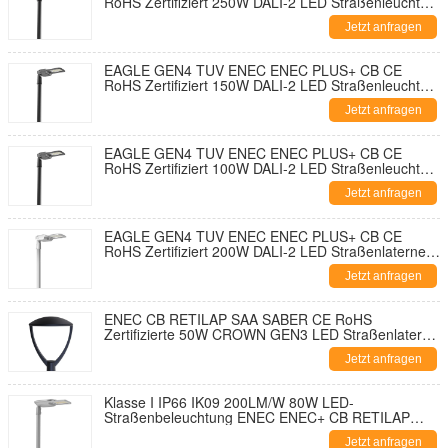
RoHS Zertifiziert 250W DALI-2 LED Straßenleuchte
195lm/W mit 7-PIN NEMA Sockel-Kurzschlusskappe
Jetzt anfragen
und 10KV SPD Werkzeuglose Öffnung und
Selbstreinigendes Design
EAGLE GEN4 TUV ENEC ENEC PLUS+ CB CE
RoHS Zertifiziert 150W DALI-2 LED Straßenleuchte
195lm/W Mit 7-PIN NEMA Sockel Shorting Cap und
Jetzt anfragen
10KV SPD Werkzeuglose Öffnung und
Selbstreinigendes Design
EAGLE GEN4 TUV ENEC ENEC PLUS+ CB CE
RoHS Zertifiziert 100W DALI-2 LED Straßenleuchte
195lm/W Mit 7-PIN NEMA Sockel Shorting Cap und
Jetzt anfragen
10KV SPD Werkzeuglose Öffnung und
Selbstreinigendes Design
EAGLE GEN4 TUV ENEC ENEC PLUS+ CB CE
RoHS Zertifiziert 200W DALI-2 LED Straßenlaterne
195lm/W Mit 7-PIN NEMA Sockel Kurzschlusskappe
Jetzt anfragen
und 10KV SPD Werkzeuglose Öffnung und
Selbstreinigendes Design
ENEC CB RETILAP SAA SABER CE RoHS
Zertifizierte 50W CROWN GEN3 LED Straßenlaterne
DALI Stadtstraßenlaterne Gartenleuchte INMETRO
Jetzt anfragen
IP66 Werkzeuglose Außenöffnung
Klasse I IP66 IK09 200LM/W 80W LED-
Straßenbeleuchtung ENEC ENEC+ CB RETILAP
SAA INMETRO Zhaga-D4i Zertifiziert 10 Jahre
Jetzt anfragen
Garantie Öffentliche Beleuchtung Selbstreinigung