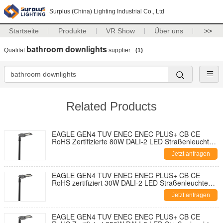
Surplus (China) Lighting Industrial Co., Ltd
Startseite
Produkte
VR Show
Über uns
>>
bathroom downlights
Qualität
supplier.
(1)
Related Products
EAGLE GEN4 TUV ENEC ENEC PLUS+ CB CE
RoHS Zertifizierte 80W DALI-2 LED Straßenleuchte
195lm/W Mit 7-PIN NEMA Sockel Shorting Cap und
Jetzt anfragen
10KV SPD Werkzeuglose Öffnung und
Selbstreinigendes Design
EAGLE GEN4 TUV ENEC ENEC PLUS+ CB CE
RoHS zertifiziert 30W DALI-2 LED Straßenleuchte
195lm/W mit 7-Pin-NEMA Steckdose-
Jetzt anfragen
Kurzschlusskappe und 10KV SPD Werkzeugfreies
Öffnen und Selbstreinigungsdesign
EAGLE GEN4 TUV ENEC ENEC PLUS+ CB CE