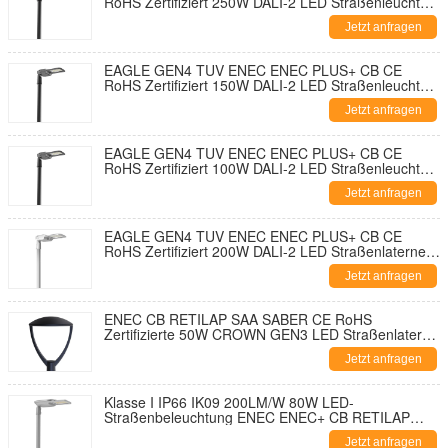
RoHS Zertifiziert 250W DALI-2 LED Straßenleuchte
195lm/W mit 7-PIN NEMA Sockel-Kurzschlusskappe
Jetzt anfragen
und 10KV SPD Werkzeuglose Öffnung und
Selbstreinigendes Design
EAGLE GEN4 TUV ENEC ENEC PLUS+ CB CE
RoHS Zertifiziert 150W DALI-2 LED Straßenleuchte
195lm/W Mit 7-PIN NEMA Sockel Shorting Cap und
Jetzt anfragen
10KV SPD Werkzeuglose Öffnung und
Selbstreinigendes Design
EAGLE GEN4 TUV ENEC ENEC PLUS+ CB CE
RoHS Zertifiziert 100W DALI-2 LED Straßenleuchte
195lm/W Mit 7-PIN NEMA Sockel Shorting Cap und
Jetzt anfragen
10KV SPD Werkzeuglose Öffnung und
Selbstreinigendes Design
EAGLE GEN4 TUV ENEC ENEC PLUS+ CB CE
RoHS Zertifiziert 200W DALI-2 LED Straßenlaterne
195lm/W Mit 7-PIN NEMA Sockel Kurzschlusskappe
Jetzt anfragen
und 10KV SPD Werkzeuglose Öffnung und
Selbstreinigendes Design
ENEC CB RETILAP SAA SABER CE RoHS
Zertifizierte 50W CROWN GEN3 LED Straßenlaterne
DALI Stadtstraßenlaterne Gartenleuchte INMETRO
Jetzt anfragen
IP66 Werkzeuglose Außenöffnung
Klasse I IP66 IK09 200LM/W 80W LED-
Straßenbeleuchtung ENEC ENEC+ CB RETILAP
SAA INMETRO Zhaga-D4i Zertifiziert 10 Jahre
Jetzt anfragen
Garantie Öffentliche Beleuchtung Selbstreinigung