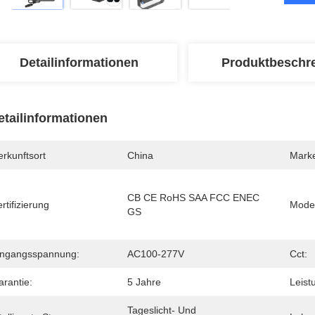
Detailinformationen
Produktbeschr
etailinformationen
rkunftsort
China
Mark
CB CE RoHS SAA FCC ENEC 
rtifizierung
Mode
GS
ingangsspannung:
AC100-277V
Cct:
arantie:
5 Jahre
Leist
Tageslicht- Und 