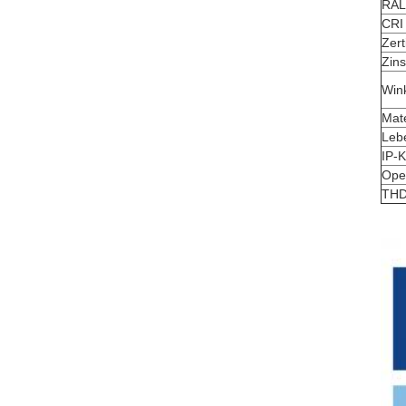
RAL
CRI
Zert
Zins
Wink
Mate
Leb
IP-K
Ope
TH