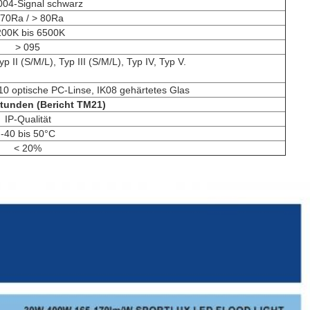
04-Signal schwarz
 70Ra / > 80Ra
200K bis 6500K
> 095
yp II (S/M/L), Typ III (S/M/L), Typ IV, Typ V.
 optische PC-Linse, IK08 gehärtetes Glas
tunden (Bericht TM21)
IP-Qualität
-40 bis 50°C
< 20%