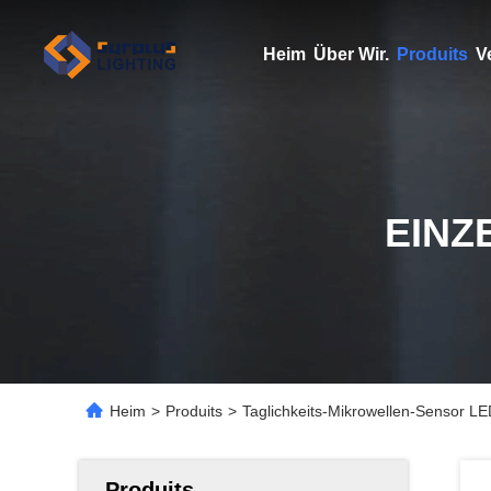
Heim
Über Wir.
Produits
V
EINZ
Heim
>
Produits
>
Taglichkeits-Mikrowellen-Sensor LED
Produits