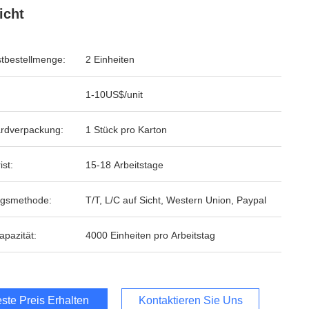
icht
tbestellmenge:
2 Einheiten
1-10US$/unit
rdverpackung:
1 Stück pro Karton
ist:
15-18 Arbeitstage
ngsmethode:
T/T, L/C auf Sicht, Western Union, Paypal
apazität:
4000 Einheiten pro Arbeitstag
ste Preis Erhalten
Kontaktieren Sie Uns