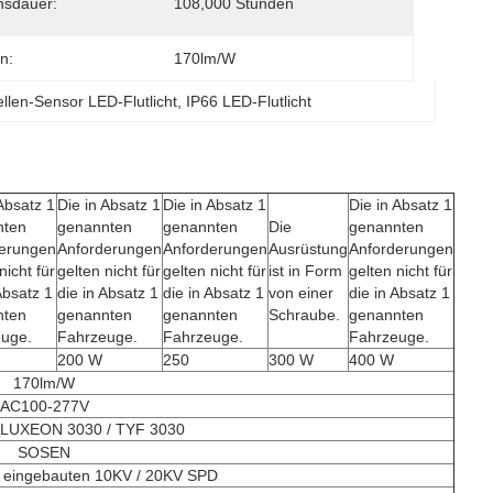
nsdauer:
108,000 Stunden
n:
170lm/w
ellen-Sensor LED-Flutlicht
, 
IP66 LED-Flutlicht
Absatz 1
Die in Absatz 1
Die in Absatz 1
Die in Absatz 1
nten
genannten
genannten
Die
genannten
erungen
Anforderungen
Anforderungen
Ausrüstung
Anforderungen
nicht für
gelten nicht für
gelten nicht für
ist in Form
gelten nicht für
Absatz 1
die in Absatz 1
die in Absatz 1
von einer
die in Absatz 1
nten
genannten
genannten
Schraube.
genannten
uge.
Fahrzeuge.
Fahrzeuge.
Fahrzeuge.
200 W
250
300 W
400 W
170lm/W
AC100-277V
n LUXEON 3030 / TYF 3030
SOSEN
s eingebauten 10KV / 20KV SPD