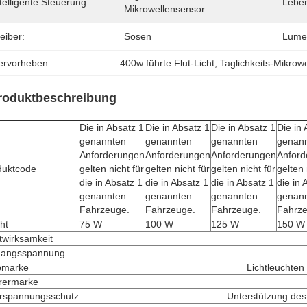
telligente Steuerung:
Lebe
Mikrowellensensor
eiber:
Sosen
Lume
ervorheben:
400w führte Flut-Licht
, 
Taglichkeits-Mikrow
roduktbeschreibung
Die in Absatz 1
Die in Absatz 1
Die in Absatz 1
Die in 
genannten
genannten
genannten
genan
Anforderungen
Anforderungen
Anforderungen
Anford
duktcode
gelten nicht für
gelten nicht für
gelten nicht für
gelten 
die in Absatz 1
die in Absatz 1
die in Absatz 1
die in 
genannten
genannten
genannten
genan
Fahrzeuge.
Fahrzeuge.
Fahrzeuge.
Fahrze
ht
75 W
100 W
125 W
150 W
twirksamkeit
gangsspannung
pmarke
Lichtleuchte
rermarke
rspannungsschutz
Unterstützung de