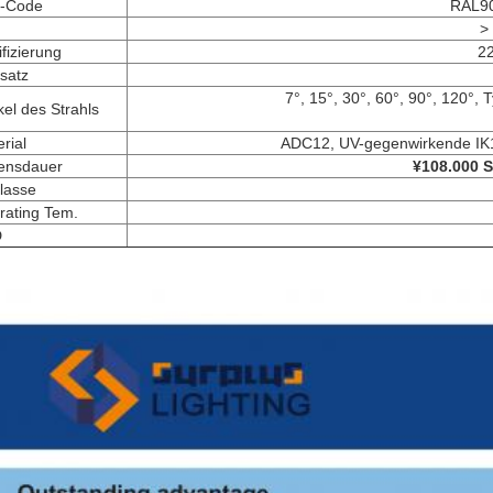
-Code
RAL90
>
ifizierung
2
satz
7°, 15°, 30°, 60°, 90°, 120°, T
el des Strahls
rial
ADC12, UV-gegenwirkende IK10
ensdauer
¥108.000 S
lasse
rating Tem.
D