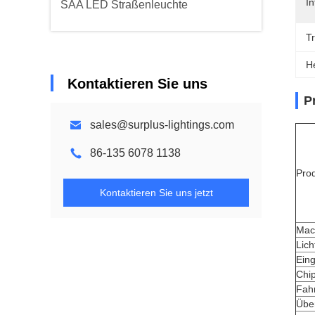
In
SAA LED Straßenleuchte
Tr
H
Kontaktieren Sie uns
P
sales@surplus-lightings.com
86-135 6078 1138
Pro
Kontaktieren Sie uns jetzt
Mac
Lich
Ein
Chi
Fah
Übe