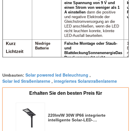
eine Spannung von 9 V und
ko
einen Strom von weniger als 1
un
A einstellen
dann die positive
R
und negative Elektrode der
un
Gleichstromversorgung an die
LED anschließen, wenn die LED
nicht leuchten konnte, könnte
LED-Ausfall beurteilen.
Kurz
Niedrige
Falsche Montage oder Staub-
1.
Batterie
und
Ba
Lichtzeit
Blattdeckung
Sonnenenergie
Das
mi
Panel verursacht nicht
So
genügend Strom an der
sc
Batterie.
Sc
au
Solar powered led Beleuchtung
1Überprüfen Sie, ob sich Staub
Umbauten:
,
En
oder Blätter auf dem Solarpanel
Solar led Straßenlaterne
integriertes Solarstraßenlaterne
s
,
befinden.
.
2Öffnen Sie das
ic
System, trennen Sie die Batterie
zw
Erhalten Sie den besten Preis für
und überprüfen Sie mit dem
au
Multimeter die Spannung der
Batterie.
wenn die Spannung
2.
weniger als 11 V beträgt,
Das
So
könnte beurteilen, dass die
220lm/W 30W IP66 integrierte
Batterie ausläuft oder ein niedriger
intelligente Solar-LED-
Stromverbrauch das System nicht
Straßenbeleuchtung TUV CB CE
funktionieren könnte.
SAA zertifizierte