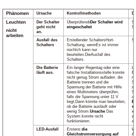
Phänomen
Ursache
Kontrollmethoden
D
Leuchten
Der Schalter
Überprüfen
ob
Der Schalter wird
Sc
geht nicht
eingeschaltet
Sc
nicht
an.
arbeiten
Ausfall des
Erstellen
der Schalter
s
Hort-
Sc
Schalters
Schaltung, wenn
Es ist immer
noch
Ich kann nur
beurteilen.
Die
Ausfall des
Schalters.
Die Batterie
Ein langer Regentag oder eine
La
läuft aus.
falsche Installationsstelle konnte
Ba
nicht genug Strom aufladen.
die
mi
Batterie trennen und die
So
Spannung der Batterie mit Hilfe
sc
eines Multimeters überprüfen,
Sc
falls die Spannung unter 11 V
au
liegt,
Dann könnte man beurteilen,
En
ob die Batterie ausläuft oder
s
wenig Strom.
Ursache
Das
ic
System konnte nicht
zw
funktionieren.
au
LED-Ausfall
Erstens:
die
W
Gleichstromversorgung auf
Au