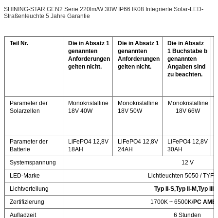
SHINING-STAR GEN2 Serie 220lm/W 30W IP66 IK08 Integrierte Solar-LED-
Straßenleuchte 5 Jahre Garantie
Teil Nr.
Die in Absatz 1
Die in Absatz 1
Die in Absatz
genannten
genannten
1 Buchstabe b
Anforderungen
Anforderungen
genannten
gelten nicht.
gelten nicht.
Angaben sind
zu beachten.
Parameter der
Monokristalline
Monokristalline
Monokristalline
Solarzellen
18V 40W
18V 50W
18V 66W
Parameter der
LiFePO4 12,8V
LiFePO4 12,8V
LiFePO4 12,8V
Batterie
18AH
24AH
30AH
Systemspannung
12 V
LED-Marke
Lichtleuchten 5050 / TYF
Lichtverteilung
Typ II-S,Typ II-M,Typ III-
Zertifizierung
1700K ~ 6500K/
PC AMB
Aufladzeit
6 Stunden