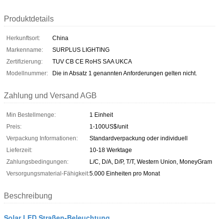
Produktdetails
Herkunftsort:
China
Markenname:
SURPLUS LIGHTING
Zertifizierung:
TUV CB CE RoHS SAA UKCA
Modellnummer:
Die in Absatz 1 genannten Anforderungen gelten nicht.
Zahlung und Versand AGB
Min Bestellmenge:
1 Einheit
Preis:
1-100US$/unit
Verpackung Informationen:
Standardverpackung oder individuell
Lieferzeit:
10-18 Werktage
Zahlungsbedingungen:
L/C, D/A, D/P, T/T, Western Union, MoneyGram
Versorgungsmaterial-Fähigkeit:
5.000 Einheiten pro Monat
Beschreibung
Solar LED Straßen-Beleuchtung