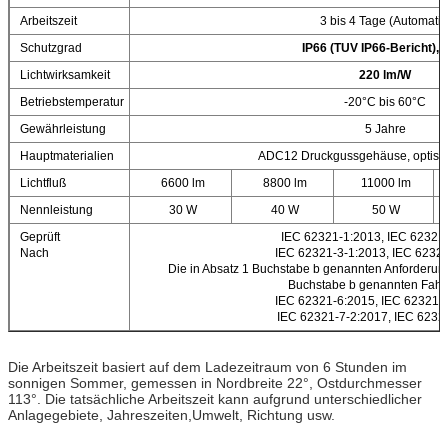
Arbeitszeit
3 bis 4 Tage (Automatik
Schutzgrad
IP66 (TUV IP66-Bericht), 
Lichtwirksamkeit
220 lm/W
Betriebstemperatur
-20°C bis 60°C
Gewährleistung
5 Jahre
Hauptmaterialien
ADC12 Druckgussgehäuse, optisc
Lichtfluß
6600 lm
8800 lm
11000 lm
Nennleistung
30 W
40 W
50 W
Geprüft
IEC 62321-1:2013, IEC 62321-
Nach
IEC 62321-3-1:2013, IEC 62321
Die in Absatz 1 Buchstabe b genannten Anforderunge
Buchstabe b genannten Fahr
IEC 62321-6:2015, IEC 62321-7
IEC 62321-7-2:2017, IEC 6232
Die Arbeitszeit basiert auf dem Ladezeitraum von 6 Stunden im
sonnigen Sommer, gemessen in Nordbreite 22°, Ostdurchmesser
113°. Die tatsächliche Arbeitszeit kann aufgrund unterschiedlicher
Anlagegebiete, Jahreszeiten,Umwelt, Richtung usw.