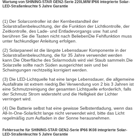
Wartung von SHINING-STAR GEN2-Serie 220LM/W IP66 integrierte Solar-
LED-Straßenleuchte 5 Jahre Garantie
(1) Der Solarcontroller ist der Kernbestandteil der
Solarstraßenbeleuchtung, der die Funktion der Lichtkontrolle, der
Zeitkontrolle, des Lade- und Entladevorgangs usw. hat.und
berühren Sie die Tasten nicht nach BeliebenDie Fehlfunktion muss
unter fachkundiger Anleitung erfolgen.
(2) Solarpaneel ist die längste Lebensdauer Komponente in der
Solarstraßenbeleuchtung, die für 35 Jahre verwendet werden
kann.Die Oberfläche des Solarmoduls wird viel Staub sammeln.Die
Solarzelle sollte nach Süden ausgerichtet sein und bei
Schwingungen rechtzeitig korrigiert werden.
(3) Die LED-Lichtquelle hat eine lange Lebensdauer, die allgemeine
Ausfallrate ist extrem niedrig.Bei Verwendung von 2 bis 3 Jahren ist
eine Schmutzreinigung der gesamten Lichtquelle erforderlich, falls
der Schmutz Strom widersteht und die Helligkeit der Lichter
verringert wird.
(4) Die Batterie selbst hat eine gewisse Selbstentladung, wenn das
All-In-One-Solarlicht lange nicht verwendet wird, bitte das Licht
regelmäßig zum Aufladen in der Sonne herausnehmen.
Fehlersuche für SHINING-STAR GEN2-Serie IP66 IK08 integrierte Solar-
LED-Straßenleuchte 5 Jahre Garantie