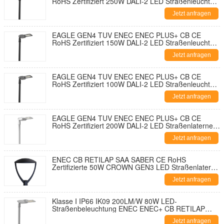
RoHS Zertifiziert 250W DALI-2 LED Straßenleuchte
195lm/W mit 7-PIN NEMA Sockel-Kurzschlusskappe
Jetzt anfragen
und 10KV SPD Werkzeuglose Öffnung und
Selbstreinigendes Design
EAGLE GEN4 TUV ENEC ENEC PLUS+ CB CE
RoHS Zertifiziert 150W DALI-2 LED Straßenleuchte
195lm/W Mit 7-PIN NEMA Sockel Shorting Cap und
Jetzt anfragen
10KV SPD Werkzeuglose Öffnung und
Selbstreinigendes Design
EAGLE GEN4 TUV ENEC ENEC PLUS+ CB CE
RoHS Zertifiziert 100W DALI-2 LED Straßenleuchte
195lm/W Mit 7-PIN NEMA Sockel Shorting Cap und
Jetzt anfragen
10KV SPD Werkzeuglose Öffnung und
Selbstreinigendes Design
EAGLE GEN4 TUV ENEC ENEC PLUS+ CB CE
RoHS Zertifiziert 200W DALI-2 LED Straßenlaterne
195lm/W Mit 7-PIN NEMA Sockel Kurzschlusskappe
Jetzt anfragen
und 10KV SPD Werkzeuglose Öffnung und
Selbstreinigendes Design
ENEC CB RETILAP SAA SABER CE RoHS
Zertifizierte 50W CROWN GEN3 LED Straßenlaterne
DALI Stadtstraßenlaterne Gartenleuchte INMETRO
Jetzt anfragen
IP66 Werkzeuglose Außenöffnung
Klasse I IP66 IK09 200LM/W 80W LED-
Straßenbeleuchtung ENEC ENEC+ CB RETILAP
SAA INMETRO Zhaga-D4i Zertifiziert 10 Jahre
Jetzt anfragen
Garantie Öffentliche Beleuchtung Selbstreinigung