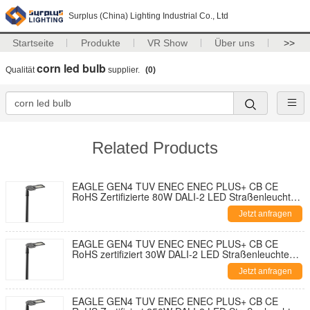
Surplus (China) Lighting Industrial Co., Ltd
Startseite
Produkte
VR Show
Über uns
>>
corn led bulb
Qualität
supplier.
(0)
Related Products
EAGLE GEN4 TUV ENEC ENEC PLUS+ CB CE
RoHS Zertifizierte 80W DALI-2 LED Straßenleuchte
195lm/W Mit 7-PIN NEMA Sockel Shorting Cap und
Jetzt anfragen
10KV SPD Werkzeuglose Öffnung und
Selbstreinigendes Design
EAGLE GEN4 TUV ENEC ENEC PLUS+ CB CE
RoHS zertifiziert 30W DALI-2 LED Straßenleuchte
195lm/W mit 7-Pin-NEMA Steckdose-
Jetzt anfragen
Kurzschlusskappe und 10KV SPD Werkzeugfreies
Öffnen und Selbstreinigungsdesign
EAGLE GEN4 TUV ENEC ENEC PLUS+ CB CE