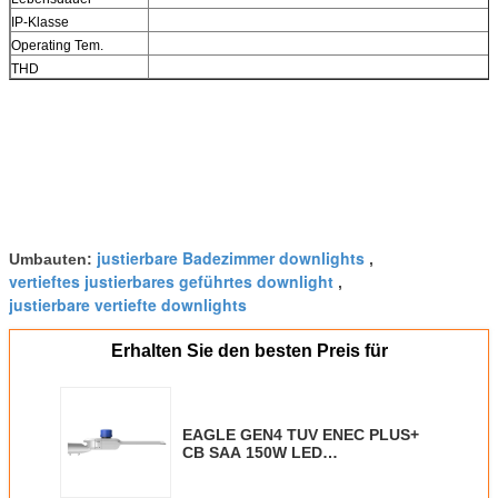
IP-Klasse
Operating Tem.
THD
justierbare Badezimmer downlights
Umbauten:
,
vertieftes justierbares geführtes downlight
,
justierbare vertiefte downlights
Erhalten Sie den besten Preis für
EAGLE GEN4 TUV ENEC PLUS+
CB SAA 150W LED
Straßenleuchte 190lm/W 10 Jahre
Garantie Öffentliche Beleuchtung