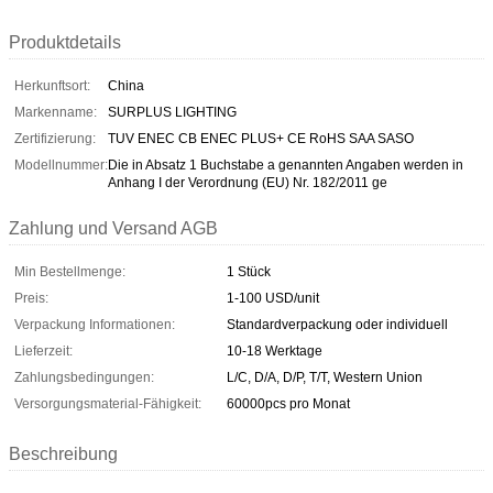
Produktdetails
Herkunftsort:
China
Markenname:
SURPLUS LIGHTING
Zertifizierung:
TUV ENEC CB ENEC PLUS+ CE RoHS SAA SASO
Modellnummer:
Die in Absatz 1 Buchstabe a genannten Angaben werden in
Anhang I der Verordnung (EU) Nr. 182/2011 ge
Zahlung und Versand AGB
Min Bestellmenge:
1 Stück
Preis:
1-100 USD/unit
Verpackung Informationen:
Standardverpackung oder individuell
Lieferzeit:
10-18 Werktage
Zahlungsbedingungen:
L/C, D/A, D/P, T/T, Western Union
Versorgungsmaterial-Fähigkeit:
60000pcs pro Monat
Beschreibung