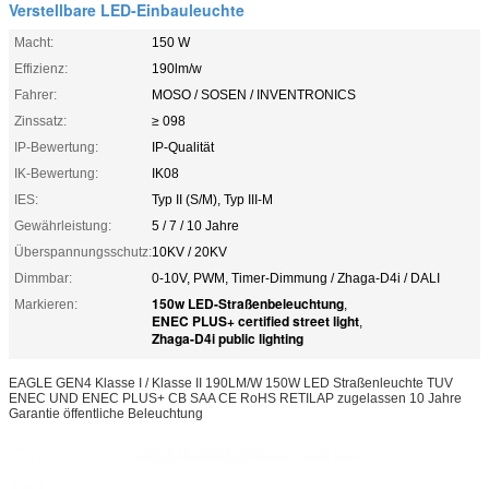
Verstellbare LED-Einbauleuchte
Macht:
150 W
Effizienz:
190lm/w
Fahrer:
MOSO / SOSEN / INVENTRONICS
Zinssatz:
≥ 098
IP-Bewertung:
IP-Qualität
IK-Bewertung:
IK08
IES:
Typ II (S/M), Typ III-M
Gewährleistung:
5 / 7 / 10 Jahre
Überspannungsschutz:
10KV / 20KV
Dimmbar:
0-10V, PWM, Timer-Dimmung / Zhaga-D4i / DALI
150w LED-Straßenbeleuchtung
Markieren:
,
ENEC PLUS+ certified street light
,
Zhaga-D4i public lighting
EAGLE GEN4 Klasse I / Klasse II 190LM/W 150W LED Straßenleuchte TUV
ENEC UND ENEC PLUS+ CB SAA CE RoHS RETILAP zugelassen 10 Jahre
Garantie öffentliche Beleuchtung