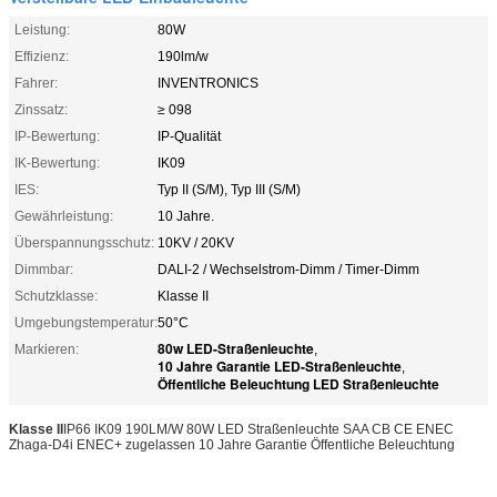
Leistung:
80W
Effizienz:
190lm/w
Fahrer:
INVENTRONICS
Zinssatz:
≥ 098
IP-Bewertung:
IP-Qualität
IK-Bewertung:
IK09
IES:
Typ II (S/M), Typ III (S/M)
Gewährleistung:
10 Jahre.
Überspannungsschutz:
10KV / 20KV
Dimmbar:
DALI-2 / Wechselstrom-Dimm / Timer-Dimm
Schutzklasse:
Klasse II
Umgebungstemperatur:
50°C
80w LED-Straßenleuchte
Markieren:
,
10 Jahre Garantie LED-Straßenleuchte
,
Öffentliche Beleuchtung LED Straßenleuchte
Klasse II
IP66 IK09 190LM/W 80W LED Straßenleuchte SAA CB CE ENEC
Zhaga-D4i ENEC+ zugelassen 10 Jahre Garantie Öffentliche Beleuchtung