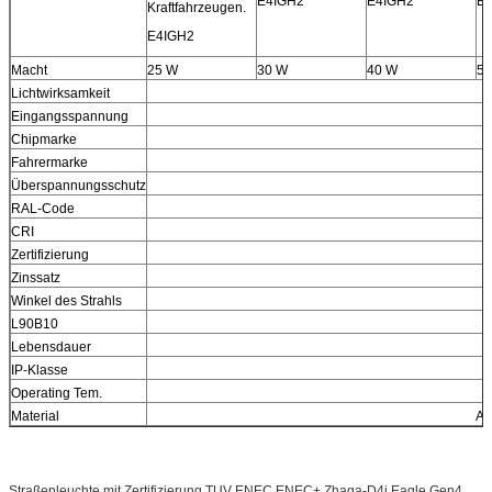
E4IGH2
E4IGH2
E
Kraftfahrzeugen.
E4IGH2
Macht
25 W
30 W
40 W
50
Lichtwirksamkeit
Eingangsspannung
Chipmarke
Fahrermarke
Überspannungsschutz
RAL-Code
CRI
Zertifizierung
Zinssatz
Winkel des Strahls
L90B10
Lebensdauer
IP-Klasse
Operating Tem.
Material
AD
Straßenleuchte mit Zertifizierung TUV ENEC ENEC+ Zhaga-D4i Eagle Gen4