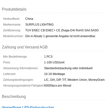
Produktdetails
Herkunftsort:
China
Markenname:
SURPLUS LIGHTING
Zertifizierung:
TUV ENEC CB ENEC+ CE Zhaga-D4i RoHS SAA SASO
Modellnummer:
Die in Absatz 1 genannte Angabe ist nicht anwendbar.
Zahlung und Versand AGB
Min Bestellmenge:
1 PCS
Preis:
1-100 USD/unit
Verpackung Informationen:
Standardverpackung oder individuell
Lieferzeit:
10-18 Werktage
Zahlungsbedingungen:
L/C, D/A, D/P, T/T, Western Union, MoneyGram
Versorgungsmaterial-Fähigkeit:
60000pcs pro Monat
Beschreibung
Verstellbare LED-Einbauleuchte