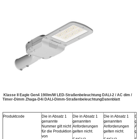
Klasse II Eagle Gen4 190lm/W LED-Straßenbeleuchtung DALI-2 / AC dim /
Timer-Dimm Zhaga-D4i DALI-Dimm-Straßenbeleuchtung
Datenblatt
Produktcode
Die in Absatz 1
Die in Absatz 1
Die in Absatz 1
Di
genannte
genannten
genannten
ge
Nummer gilt nicht
Anforderungen
Anforderungen
An
für die Produktion
gelten nicht.
gelten nicht.
ge
von