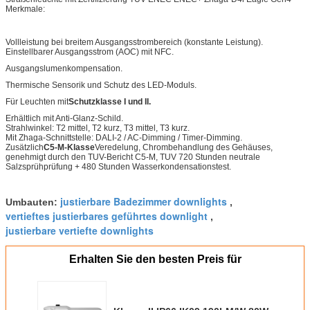
Merkmale:
Vollleistung bei breitem Ausgangsstrombereich (konstante Leistung).
Einstellbarer Ausgangsstrom (AOC) mit NFC.
Ausgangslumenkompensation.
Thermische Sensorik und Schutz des LED-Moduls.
Für Leuchten mit
Schutzklasse I und II.
Erhältlich mit Anti-Glanz-Schild.
Strahlwinkel: T2 mittel, T2 kurz, T3 mittel, T3 kurz.
Mit Zhaga-Schnittstelle: DALI-2 / AC-Dimming / Timer-Dimming.
Zusätzlich
C5-M-Klasse
Veredelung, Chrombehandlung des Gehäuses,
genehmigt durch den TUV-Bericht C5-M, TUV 720 Stunden neutrale
Salzsprühprüfung + 480 Stunden Wasserkondensationstest.
justierbare Badezimmer downlights
Umbauten:
,
vertieftes justierbares geführtes downlight
,
justierbare vertiefte downlights
Erhalten Sie den besten Preis für